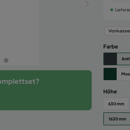
Lieferze
Farbe
Anth
Moo
omplettset?
Höhe
630 mm
1630 mm