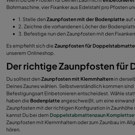
Bohrmaschine, vier Fixanker aus Edelstahl pro Pfosten un
1. Stelle den
Zaunpfosten mit der Bodenplatte
auf 
2. Zeichne die vorhandenen Löcher der Bodenplatte
3. Befestige nun den Zaunpfosten mit den Fixanker
Es empfiehlt sich die
Zaunpfosten für Doppelstabmatt
unserem Onlineshop.
Der richtige Zaunpfosten für
Du solltest den
Zaunpfosten mit Klemmhaltern
in dersel
Deines Zaunes wählen. Selbstverständlich kommen sind d
Befestigungsart Einbetonieren entscheidest. Wähle statt
haben die
Bodenplatte
angeschweißt, um eine einwandfre
Zaunpfosten mit der richtigen Konfiguration in Zaunhöhe 
kannst Du bei dem
Doppelstabmattenzaun Komplettse
Zaunpfosten mit Klemmhaltern oder zum Zaunbau im Allg
hören.