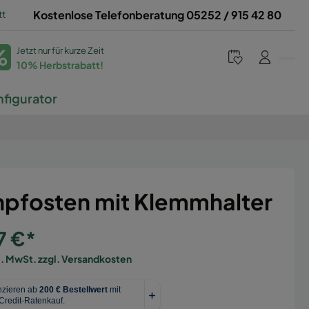
tt
Kostenlose Telefonberatung 05252 / 915 42 80
%
Jetzt nur für kurze Zeit
10% Herbstrabatt!
figurator
npfosten mit Klemmhalter
7 €*
l. MwSt. zzgl. Versandkosten