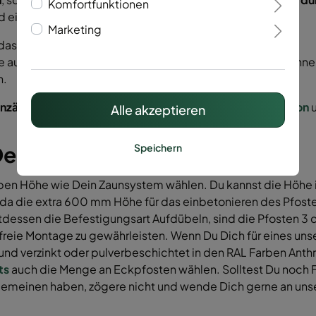
Komfortfunktionen
d einen dreizehner Maulschlüssel.
Marketing
das vorhandene Mauerwerk oder Winkelstütze.
 auf den Untergrund und bohre die Löcher mit einem zehner 
n.
enzäune
mit zwei Personen zu montieren. Den
Spezialbeton
u
Alle akzeptieren
 Dein Zaunsystem
Speichern
ben Höhe wie Dein Zaunsystem wählen. Du kannst die Höhe i
a die extra 600 mm Höhe für das einbetonieren des Pfosten
dessen die Befestigungsart Aufdübeln, sind die Pfosten 3 c
ie Montage zu gewährleisten. Wenn Du Dich für eines unsere
und verzinkt oder pulverbeschichtet in den RAL Farben Anthra
ts
auch die Menge an Eckpfosten wählen. Solltest Du noch F
emeinen haben, zögere nicht und wende Dich gerne an unser