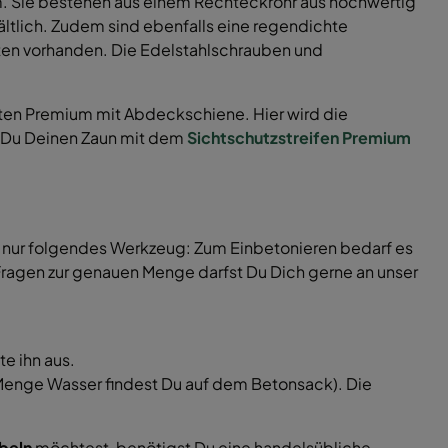
 Sie bestehen aus einem Rechteckrohr aus hochwertig
ältlich. Zudem sind ebenfalls eine regendichte
ten vorhanden. Die Edelstahlschrauben und
ten Premium mit Abdeckschiene. Hier wird die
n Du Deinen Zaun mit dem
Sichtschutzstreifen Premium
Du nur folgendes Werkzeug: Zum Einbetonieren bedarf es
ragen zur genauen Menge darfst Du Dich gerne an unser
e ihn aus.
e Menge Wasser findest Du auf dem Betonsack). Die
beln
möchtest, benötigst Du eine handelsübliche