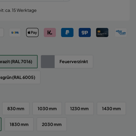
it: ca. 15 Werktage
razit (RAL 7016)
Feuerverzinkt
sgrün (RAL 6005)
830 mm
1030 mm
1230 mm
1430 mm
1830 mm
2030 mm