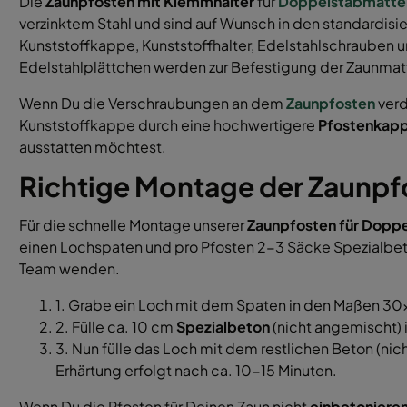
Die
Zaunpfosten mit Klemmhalter
für
Doppelstabmatte
verzinktem Stahl und sind auf Wunsch in den standardisi
Kunststoffkappe, Kunststoffhalter, Edelstahlschrauben
Edelstahlplättchen werden zur Befestigung der Zaunmat
Wenn Du die Verschraubungen an dem
Zaunpfosten
verd
Kunststoffkappe durch eine hochwertigere
Pfostenkapp
ausstatten möchtest.
Richtige Montage der Zaunpf
Für die schnelle Montage unserer
Zaunpfosten für Dopp
einen Lochspaten und pro Pfosten 2-3 Säcke Spezialbet
Team wenden.
1. Grabe ein Loch mit dem Spaten in den Maßen 
2. Fülle ca. 10 cm
Spezialbeton
(nicht angemischt) 
3. Nun fülle das Loch mit dem restlichen Beton (ni
Erhärtung erfolgt nach ca. 10-15 Minuten.
Wenn Du die Pfosten für Deinen Zaun nicht
einbetoniere