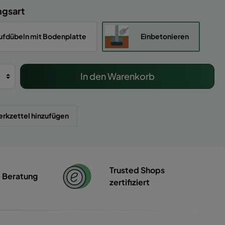
ngsart
ufdübeln mit Bodenplatte
Einbetonieren
In den Warenkorb
rkzettel hinzufügen
Trusted Shops
e Beratung
zertifiziert