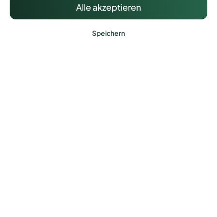
Alle akzeptieren
Speichern
Flügeltor 2- flügelig Vario 40
Farbe:
Anthrazit (RAL 7016)
| Höhe:
830 mm
| Breite:
3000 mm
| Befestigungsart:
Einbetonieren
Breite: 3000mm-4000 mm Höhe: 800mm-
2000mm Rahmen: Umlaufend 40*40mm
Öffnungswinkel: 110° Öffnungs…
789,40 €*
Details