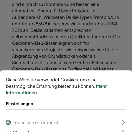
sind einfach zu montieren und bieten eine
alternative Lösung für Deine Projekte im
Außenbereich. Wir bieten Dir die Typen Trento 6/5/6
und Trento 8/6/8 in Feuerverzinkt und anthrazit RAL
7016 an. Beide Varianten entsprechen
selbstverständlich unseren Qualitätsstandards. Die
Gabionen-Baukästen eignen sich für
verschiedenste Projekte, wie beispielsweise für die
Abgrenzung von Grundstücken oder als
Sichtschutz für Terrassen und Gärten. Mit unseren
Gabionen-Baukästen bist Du flexibel und kannst
Deine Ideen ganz einfach umsetzen.
Diese Website verwendet Cookies, um eine
bestmögliche Erfahrung bieten zu können.
Mehr
Informationen ...
Einstellungen
Technisch erforderlich