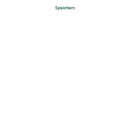
Speichern
Benötigst du ein Zaun-
Komplettset?
Jetzt konfigurieren
Farbe
Anthrazit (RAL 7016)
Feuerverzinkt
Moosgrün (RAL 6005)