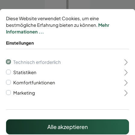
Diese Website verwendet Cookies, um eine
bestmögliche Erfahrung bieten zu können.
Mehr
Informationen ...
Zaunpfosten mit
Einstellungen
Klemmhalter
Technisch erforderlich
43,73 €*
Statistiken
Preise inkl. MwSt. zzgl. Versandkosten
Komfortfunktionen
Marketing
Lieferzeit: ca. 15 Werktage
Alle akzeptieren