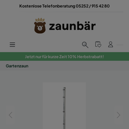
Kostenlose Telefonberatung 05252 / 915 42 80
Jetzt nur für kurze Zeit 10% Herbstrabatt!
Gartenzaun