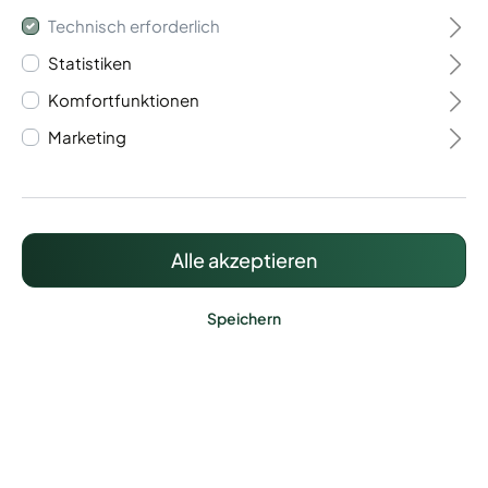
Technisch erforderlich
Statistiken
Komfortfunktionen
Marketing
Variable Bodenplatte
für Zaunpfosten 60/40
Alle akzeptieren
36,99 €*
Preise inkl. MwSt. zzgl. Versandkosten
Speichern
Lieferzeit: ca. 2 - 3 Werktage