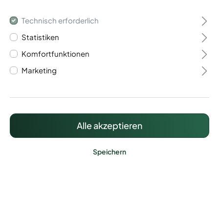
Technisch erforderlich
Statistiken
Komfortfunktionen
Schmucktor Spitze 1-
Marketing
Flügelig
1.145,98 €*
Alle akzeptieren
Preise inkl. MwSt. zzgl. Versandkosten
Speichern
Lieferzeit: ca. 30 Werktage