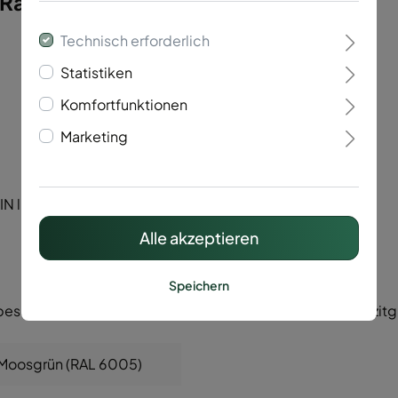
Raute 1-Flügelig"
Technisch erforderlich
Statistiken
Komfortfunktionen
Marketing
 li/re.)
Alle akzeptieren
Speichern
beschichtet nach RAL 6005 (grün) oder RAL 7016 (anthrazitg
 Moosgrün (RAL 6005)