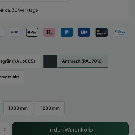
it: ca. 30 Werktage
sgrün (RAL 6005)
Anthrazit (RAL 7016)
rverzinkt
1000 mm
1200 mm
In den Warenkorb