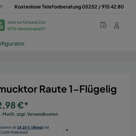
tt
Kostenlose Telefonberatung 05252 / 915 42 80
%
Jetzt nur für kurze Zeit
10% Herbstrabatt!
figurator
ucktor Raute 1-Flügelig
2,98 €*
l. MwSt. zzgl. Versandkosten