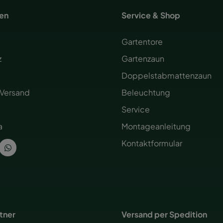
nen
Service & Shop
Gartentore
z
Gartenzaun
Doppelstabmattenzaun
 Versand
Beleuchtung
Service
a
Montageanleitung
Kontaktformular
rtner
Versand per Spedition