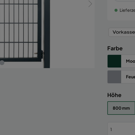
Lieferze
Farbe
Moo
Feue
Höhe
800 mm