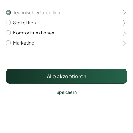
Technisch erforderlich
Statistiken
Komfortfunktionen
Schmucktor Kugel 1-
Marketing
Flügelig
1.258,98 €*
Alle akzeptieren
Preise inkl. MwSt. zzgl. Versandkosten
Speichern
Lieferzeit: ca. 30 Werktage