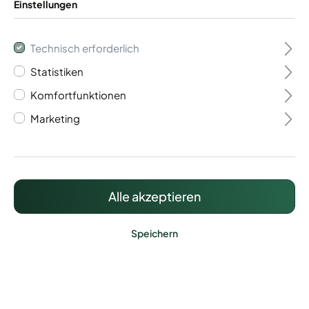
Einstellungen
Technisch erforderlich
Statistiken
Maschendrahtzaun Tor
Komfortfunktionen
Marketing
2-flügelig
909,10 €*
Preise inkl. MwSt. zzgl. Versandkosten
Alle akzeptieren
Speichern
Lieferzeit: ca. 15 Werktage