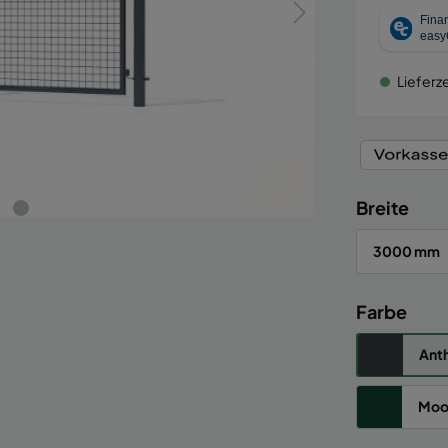
Lieferze
Breite
3000 mm
Farbe
Anth
Moo