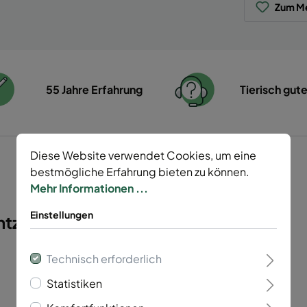
Zum Me
55 Jahre Erfahrung
Tierisch gut
Diese Website verwendet Cookies, um eine
bestmögliche Erfahrung bieten zu können.
Mehr Informationen ...
Einstellungen
zaun Tor 2-flügelig"
Technisch erforderlich
Statistiken