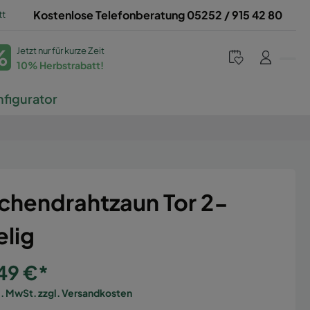
tt
Kostenlose Telefonberatung 05252 / 915 42 80
%
Jetzt nur für kurze Zeit
10% Herbstrabatt!
figurator
chendrahtzaun Tor 2-
elig
49 €*
l. MwSt. zzgl. Versandkosten