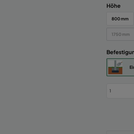
Höhe
800 mm
1750 mm
Befestigu
Ei