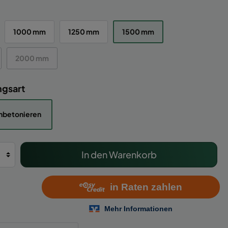
1000 mm
1250 mm
1500 mm
2000 mm
ngsart
nbetonieren
In den Warenkorb