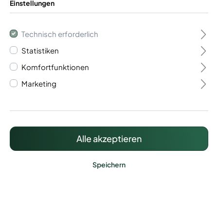
Einstellungen
Technisch erforderlich
Statistiken
Maschendrahtzaun Tor
Komfortfunktionen
Marketing
2-flügelig
766,49 €*
Preise inkl. MwSt. zzgl. Versandkosten
Alle akzeptieren
Speichern
Lieferzeit: ca. 15 Werktage