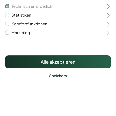
Technisch erforderlich
Statistiken
Komfortfunktionen
Marketing
Kugelkappe 60/60 für
Torpfosten
Alle akzeptieren
26,69 €*
Preise inkl. MwSt. zzgl. Versandkosten
Speichern
Lieferzeit: ca. 15 Werktage