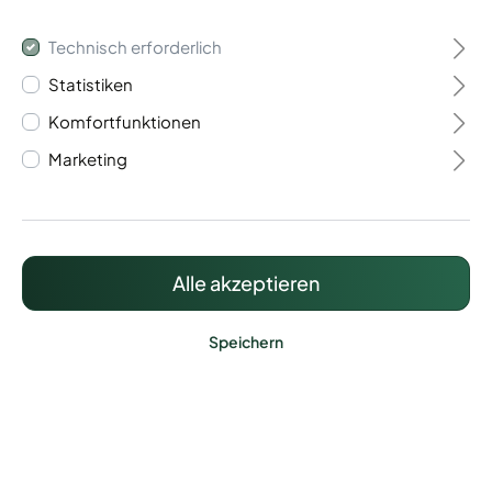
Technisch erforderlich
Statistiken
Komfortfunktionen
Komplette Palisade
Marketing
Suja - Granit
341,50 €*
Alle akzeptieren
Preise inkl. MwSt. zzgl. Versandkosten
Speichern
Lieferzeit: ca. 5 - 10 Werktage