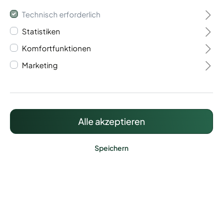
Technisch erforderlich
Statistiken
Komfortfunktionen
Marketing
Klemmen für
Sichtschutz
Doppelstabmatten
Alle akzeptieren
16,38 €*
Speichern
Preise inkl. MwSt. zzgl. Versandkosten
Lieferzeit: ca. 15 Werktage