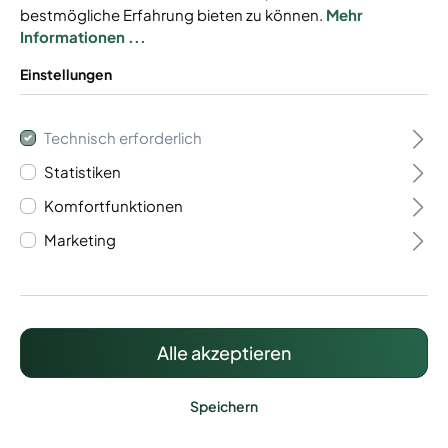
bestmögliche Erfahrung bieten zu können.
Mehr
Informationen ...
Einstellungen
Gabionenkorb
Technisch erforderlich
Statistiken
Easystone 8/6/8
Komfortfunktionen
589,69 €*
Marketing
Preise inkl. MwSt. zzgl. Versandkosten
Alle akzeptieren
Lieferzeit: ca. 15 - 20 Werktage
Speichern