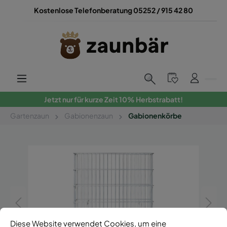
Kostenlose Telefonberatung 05252 / 915 42 80
Jetzt nur für kurze Zeit 10% Herbstrabatt!
Gartenzaun
Gabionenzaun
Gabionenkörbe
Diese Website verwendet Cookies, um eine