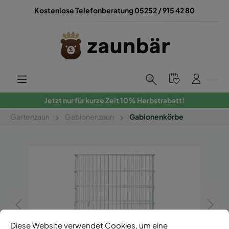
Kostenlose Telefonberatung 05252 / 915 42 80
Jetzt nur für kurze Zeit 10% Herbstrabatt!
Gartenzaun
Gabionenzaun
Gabionenkörbe
Diese Website verwendet Cookies, um eine