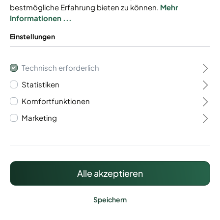
bestmögliche Erfahrung bieten zu können.
Mehr
Informationen ...
Einstellungen
Gabionenkorb
Technisch erforderlich
Statistiken
Easystone 8/6/8
Komfortfunktionen
434,49 €*
Marketing
Preise inkl. MwSt. zzgl. Versandkosten
Alle akzeptieren
Lieferzeit: ca. 15 - 20 Werktage
Speichern