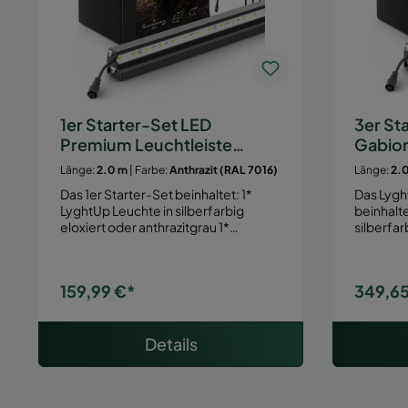
1er Starter-Set LED
3er St
Premium Leuchtleiste
Gabio
Gabione/Zaun
Zaunb
Länge:
2.0 m
| Farbe:
Anthrazit (RAL 7016)
Länge:
2.
Das 1er Starter-Set beinhaltet: 1*
Das Lygh
LyghtUp Leuchte in silberfarbig
beinhaltet: 3* LyghtUp Leu
eloxiert oder anthrazitgrau 1*…
silberfar
159,99 €*
349,65
Details