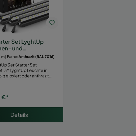
arter Set LyghtUp
nen- und
eleuchtung
0 m
| Farbe:
Anthrazit (RAL 7016)
tUp 3er Starter Set
chte in
big eloxiert oder anthrazit…
 €*
Details