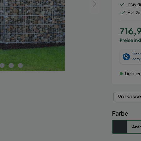
Individ
Inkl. Z
716,
Preise ink
Lieferze
Farbe
Anth