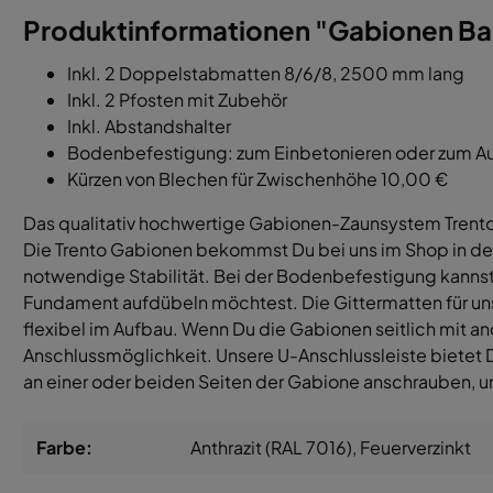
Produktinformationen "Gabionen Ba
Inkl. 2 Doppelstabmatten 8/6/8, 2500 mm lang
Inkl. 2 Pfosten mit Zubehör
Inkl. Abstandshalter
Bodenbefestigung: zum Einbetonieren oder zum A
Kürzen von Blechen für Zwischenhöhe 10,00 €
Das qualitativ hochwertige Gabionen-Zaunsystem Trento,
Die Trento Gabionen bekommst Du bei uns im Shop in d
notwendige Stabilität. Bei der Bodenbefestigung kannst
Fundament aufdübeln möchtest. Die Gittermatten für uns
flexibel im Aufbau. Wenn Du die Gabionen seitlich mit a
Anschlussmöglichkeit. Unsere U-Anschlussleiste bietet D
an einer oder beiden Seiten der Gabione anschrauben, u
Farbe:
Anthrazit (RAL 7016)
, Feuerverzinkt