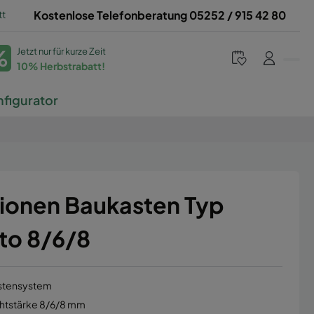
tt
Kostenlose Telefonberatung 05252 / 915 42 80
%
Jetzt nur für kurze Zeit
10% Herbstrabatt!
figurator
ionen Baukasten Typ
to 8/6/8
stensystem
ahtstärke 8/6/8 mm