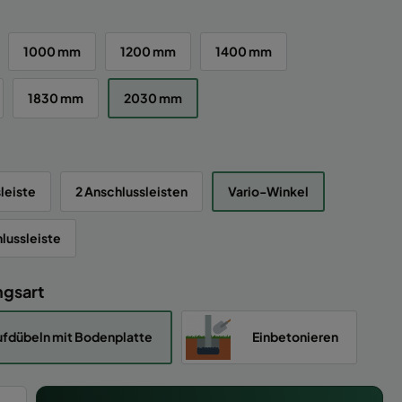
1000 mm
1200 mm
1400 mm
1830 mm
2030 mm
leiste
2 Anschlussleisten
Vario-Winkel
lussleiste
ngsart
fdübeln mit Bodenplatte
Einbetonieren