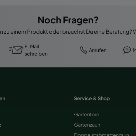
Noch Fragen?
 zu einem Produkt oder brauchst Du eine Beratung? Wi
E-Mail
Anrufen
M
schreiben
nen
Service & Shop
Gartentore
z
Gartenzaun
Doppelstabmattenzaun