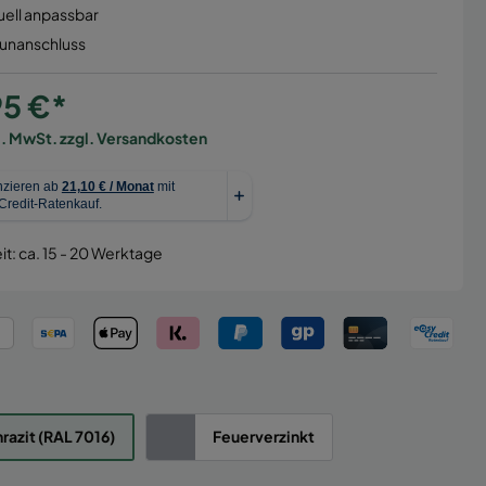
uell anpassbar
aunanschluss
95 €*
l. MwSt. zzgl. Versandkosten
it: ca. 15 - 20 Werktage
razit (RAL 7016)
Feuerverzinkt