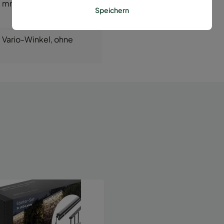
0 mm
, 1600 mm
, 1830
Speichern
, Vario-Winkel
, ohne