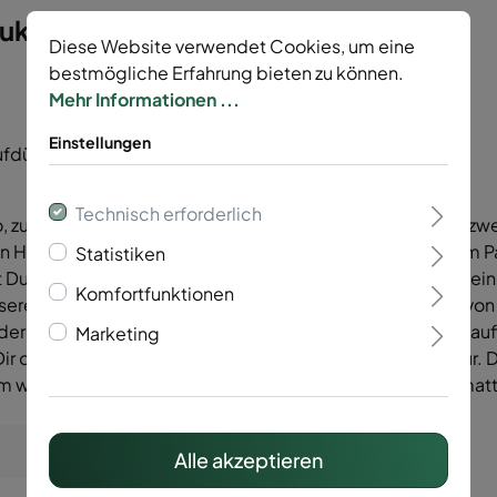
ukasten Typ Trento 8/6/8"
Diese Website verwendet Cookies, um eine
bestmögliche Erfahrung bieten zu können.
Mehr Informationen ...
Einstellungen
ufdübeln
Technisch erforderlich
 zum Einbetonieren oder zum Aufdübeln, besteht aus je zwe
en Höhen 600-2000 mm. Mit den Abstandshaltern, die im P
Statistiken
 Du wählen, ob Du die Gabione mit verlängerten Pfosten ei
Komfortfunktionen
ere Gabionen Trento 8/6/8 und 6/5/6 sind in der Länge von
nderen Elementen wie z.B. Gittermatten oder Sichtschutz au
Marketing
ir optisch und funktionell die optimale Befestigung dafür.
m weitere Elemente, wie zum Beispiel eine Doppelstabmatte
Alle akzeptieren