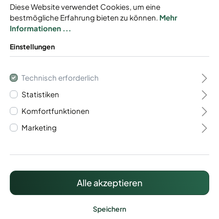
Diese Website verwendet Cookies, um eine
bestmögliche Erfahrung bieten zu können.
Mehr
Informationen ...
Einstellungen
Gabionen Baukasten
Technisch erforderlich
Typ Trento 8/6/8
Statistiken
Komfortfunktionen
Baukastensystem
Marketing
Mit Drahtstärke 8/6/8 mm
Individuell anpassbar
Inkl. Zaunanschluss
Alle akzeptieren
713,78 €*
Preise inkl. MwSt. zzgl. Versandkosten
Speichern