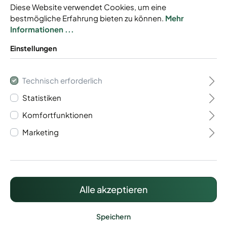
Diese Website verwendet Cookies, um eine
bestmögliche Erfahrung bieten zu können.
Mehr
Informationen ...
Einstellungen
Gabionen Baukasten
Technisch erforderlich
Typ Trento 8/6/8
Statistiken
Komfortfunktionen
Baukastensystem
Marketing
Mit Drahtstärke 8/6/8 mm
Individuell anpassbar
Inkl. Zaunanschluss
Alle akzeptieren
717,15 €*
Preise inkl. MwSt. zzgl. Versandkosten
Speichern