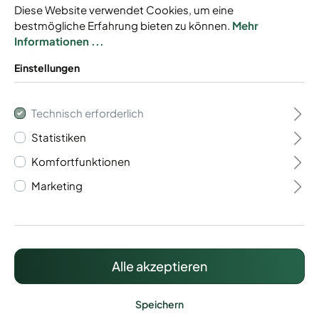
Diese Website verwendet Cookies, um eine
bestmögliche Erfahrung bieten zu können.
Mehr
Informationen ...
Einstellungen
Gabionen Baukasten
Technisch erforderlich
Typ Trento 8/6/8
Statistiken
Komfortfunktionen
Baukastensystem
Marketing
Mit Drahtstärke 8/6/8 mm
Individuell anpassbar
Inkl. Zaunanschluss
Alle akzeptieren
683,40 €*
Preise inkl. MwSt. zzgl. Versandkosten
Speichern