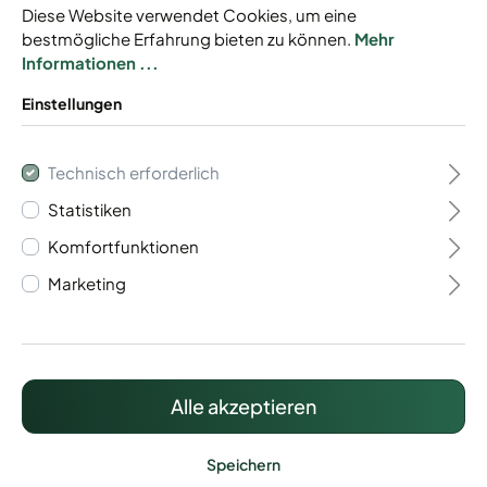
Diese Website verwendet Cookies, um eine
bestmögliche Erfahrung bieten zu können.
Mehr
Informationen ...
Einstellungen
Gabionen Baukasten
Technisch erforderlich
Typ Trento 8/6/8
Statistiken
Komfortfunktionen
Baukastensystem
Marketing
Mit Drahtstärke 8/6/8 mm
Individuell anpassbar
Inkl. Zaunanschluss
Alle akzeptieren
607,77 €*
Preise inkl. MwSt. zzgl. Versandkosten
Speichern