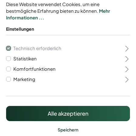
Diese Website verwendet Cookies, um eine
bestmögliche Erfahrung bieten zu können.
Mehr
Informationen ...
Einstellungen
Gabionen Baukasten
Technisch erforderlich
Typ Trento 8/6/8
Statistiken
Komfortfunktionen
Baukastensystem
Marketing
Mit Drahtstärke 8/6/8 mm
Individuell anpassbar
Inkl. Zaunanschluss
Alle akzeptieren
486,32 €*
Preise inkl. MwSt. zzgl. Versandkosten
Speichern