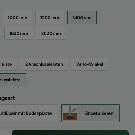
1000 mm
1200 mm
1400 mm
1830 mm
2030 mm
leiste
2 Anschlussleisten
Vario-Winkel
lussleiste
ngsart
ufdübeln mit Bodenplatte
Einbetonieren