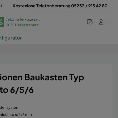
tt
Kostenlose Telefonberatung 05252 / 915 42 80
%
Jetzt nur für kurze Zeit
10% Herbstrabatt!
figurator
ionen Baukasten Typ
to 6/5/6
stensystem
ahtstärke 6/5/6 mm