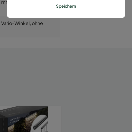
0 mm
, 1600 mm
, 1830
Speichern
, Vario-Winkel
, ohne