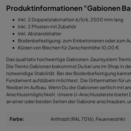
Produktinformationen "Gabionen Bau
Inkl. 2 Doppelstabmatten 6/5/6, 2500 mm lang
Inkl. 2 Pfosten mit Zubehör
Inkl. Abstandshalter
Bodenbefestigung: zum Einbetonieren oder zum A
Kürzen von Blechen für Zwischenhöhe 10,00 €
Das qualitativ hochwertige Gabionen-Zaunsystem Trento,
Die Trento Gabionen bekommst Du bei uns im Shop in d
notwendige Stabilität. Bei der Bodenbefestigung kannst
Fundament aufdübeln möchtest. Die Gittermatten für uns
flexibel im Aufbau. Wenn Du die Gabionen seitlich mit a
Anschlussmöglichkeit. Unsere U-Anschlussleiste bietet D
an einer oder beiden Seiten der Gabione anschrauben, u
Farbe:
Anthrazit (RAL 7016)
, Feuerverzinkt