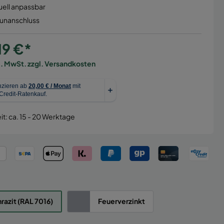
uell anpassbar
aunanschluss
19 €*
l. MwSt. zzgl. Versandkosten
it: ca. 15 - 20 Werktage
razit (RAL 7016)
Feuerverzinkt