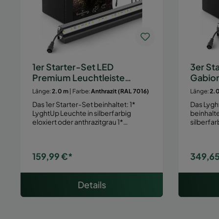
1er Starter-Set LED
3er St
Premium Leuchtleiste
Gabio
Gabione/Zaun
Zaunb
Länge:
2.0 m
| Farbe:
Anthrazit (RAL 7016)
Länge:
2.
Das 1er Starter-Set beinhaltet: 1*
Das Lygh
LyghtUp Leuchte in silberfarbig
beinhaltet: 3* LyghtUp Leu
eloxiert oder anthrazitgrau 1*…
silberfar
159,99 €*
349,65
Details