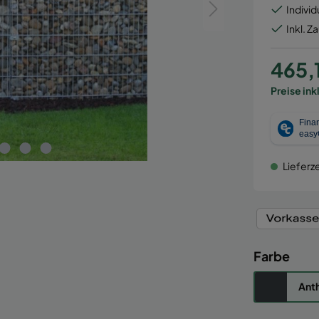
Individ
Inkl. Z
465,
Preise ink
Lieferze
Farbe
Anth