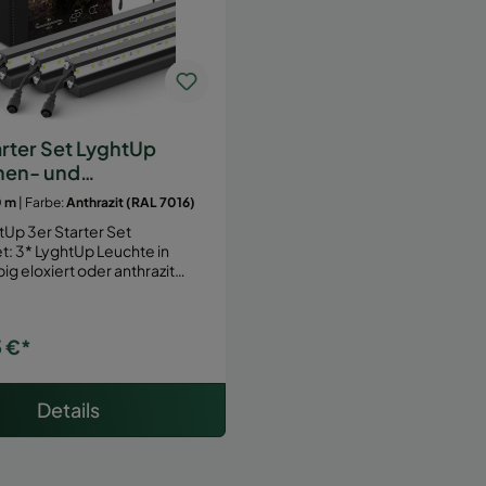
arter Set LyghtUp
nen- und
eleuchtung
0 m
| Farbe:
Anthrazit (RAL 7016)
tUp 3er Starter Set
chte in
big eloxiert oder anthrazit…
 €*
Details