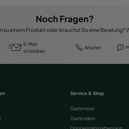
Noch Fragen?
 zu einem Produkt oder brauchst Du eine Beratung? Wi
E-Mail
Anrufen
M
schreiben
nen
Service & Shop
Gartentore
z
Gartenzaun
Doppelstabmattenzaun