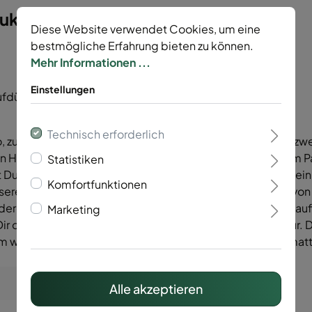
kasten Typ Trento 6/5/6"
Diese Website verwendet Cookies, um eine
bestmögliche Erfahrung bieten zu können.
Mehr Informationen ...
Einstellungen
ufdübeln
Technisch erforderlich
 zum Einbetonieren oder zum Aufdübeln, besteht aus je zwe
en Höhen 600-2000 mm. Mit den Abstandshaltern, die im P
Statistiken
 Du wählen, ob Du die Gabione mit verlängerten Pfosten ei
Komfortfunktionen
ere Gabionen Trento 8/6/8 und 6/5/6 sind in der Länge von
nderen Elementen wie z.B. Gittermatten oder Sichtschutz au
Marketing
ir optisch und funktionell die optimale Befestigung dafür.
m weitere Elemente, wie zum Beispiel eine Doppelstabmatte
Alle akzeptieren