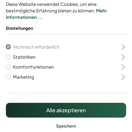
Diese Website verwendet Cookies, um eine
bestmögliche Erfahrung bieten zu können.
Mehr
Informationen ...
Einstellungen
Gabionen Baukasten
Technisch erforderlich
Typ Trento 6/5/6
Statistiken
Komfortfunktionen
Baukastensystem
Marketing
Mit Drahtstärke 6/5/6 mm
Individuell anpassbar
Inkl. Zaunanschluss
Alle akzeptieren
575,60 €*
Preise inkl. MwSt. zzgl. Versandkosten
Speichern