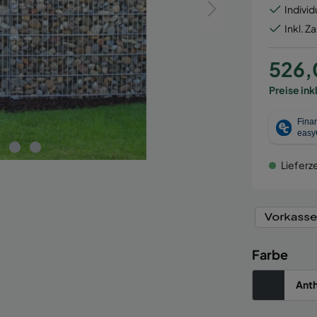
Individ
Inkl. Z
526,
Preise ink
Lieferze
Farbe
Anth