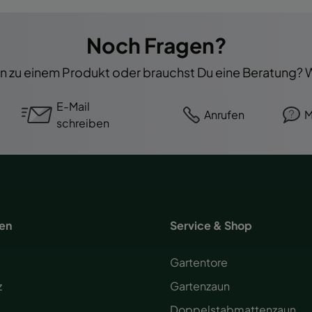
Noch Fragen?
 zu einem Produkt oder brauchst Du eine Beratung? Wi
E-Mail
Anrufen
M
schreiben
nen
Service & Shop
Gartentore
z
Gartenzaun
Doppelstabmattenzaun