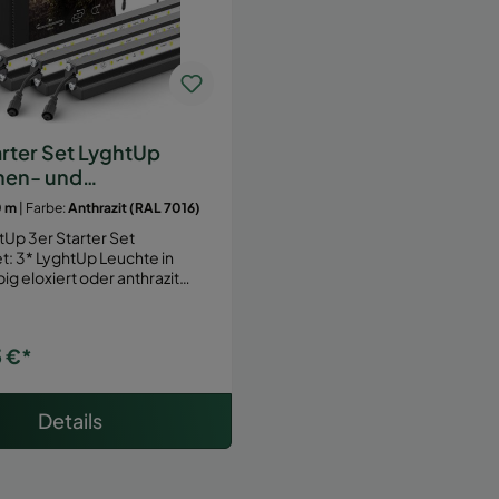
arter Set LyghtUp
nen- und
eleuchtung
0 m
| Farbe:
Anthrazit (RAL 7016)
tUp 3er Starter Set
chte in
big eloxiert oder anthrazit…
 €*
Details