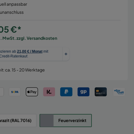
uell anpassbar
aunanschluss
05 €*
l. MwSt. zzgl. Versandkosten
it: ca. 15 - 20 Werktage
razit (RAL 7016)
Feuerverzinkt