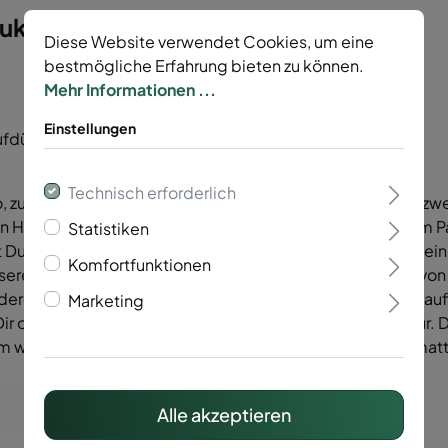
kasten Typ Trento 6/5/6"
Diese Website verwendet Cookies, um eine
bestmögliche Erfahrung bieten zu können.
Mehr Informationen ...
Einstellungen
ufdübeln
Technisch erforderlich
 zum Einbetonieren oder zum Aufdübeln, besteht aus je zwe
en Höhen 600-2000 mm. Mit den Abstandshaltern, die im P
Statistiken
 Du wählen, ob Du die Gabione mit verlängerten Pfosten ei
Komfortfunktionen
ere Gabionen Trento 8/6/8 und 6/5/6 sind in der Länge von
nderen Elementen wie z.B. Gittermatten oder Sichtschutz au
Marketing
ir optisch und funktionell die optimale Befestigung dafür.
m weitere Elemente, wie zum Beispiel eine Doppelstabmatte
Alle akzeptieren