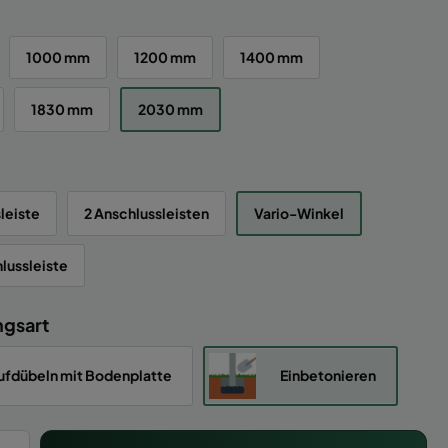
1000 mm
1200 mm
1400 mm
1830 mm
2030 mm
leiste
2 Anschlussleisten
Vario-Winkel
lussleiste
ngsart
ufdübeln mit Bodenplatte
Einbetonieren