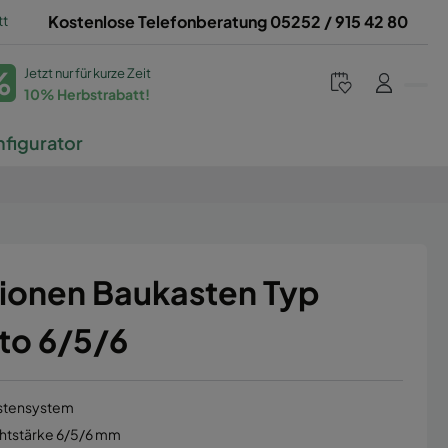
tt
Kostenlose Telefonberatung 05252 / 915 42 80
%
Jetzt nur für kurze Zeit
10% Herbstrabatt!
figurator
ionen Baukasten Typ
to 6/5/6
stensystem
ahtstärke 6/5/6 mm