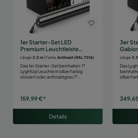
1er Starter-Set LED
3er St
Premium Leuchtleiste
Gabio
Gabione/Zaun
Zaunb
Länge:
2.0 m
| Farbe:
Anthrazit (RAL 7016)
Länge:
2.
Das 1er Starter-Set beinhaltet: 1*
Das Lygh
LyghtUp Leuchte in silberfarbig
beinhaltet: 3* LyghtUp Leu
eloxiert oder anthrazitgrau 1*…
silberfar
159,99 €*
349,65
Details