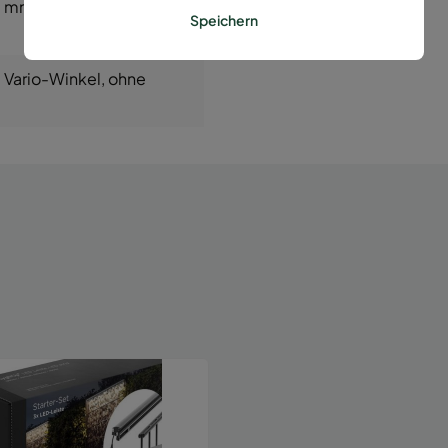
0 mm
, 1600 mm
, 1830
Speichern
, Vario-Winkel
, ohne