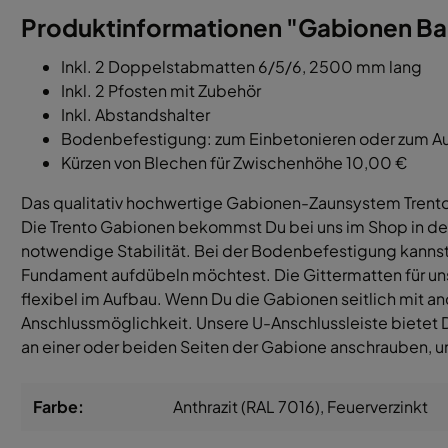
Produktinformationen "Gabionen Bau
Inkl. 2 Doppelstabmatten 6/5/6, 2500 mm lang
Inkl. 2 Pfosten mit Zubehör
Inkl. Abstandshalter
Bodenbefestigung: zum Einbetonieren oder zum A
Kürzen von Blechen für Zwischenhöhe 10,00 €
Das qualitativ hochwertige Gabionen-Zaunsystem Trento,
Die Trento Gabionen bekommst Du bei uns im Shop in d
notwendige Stabilität. Bei der Bodenbefestigung kannst
Fundament aufdübeln möchtest. Die Gittermatten für uns
flexibel im Aufbau. Wenn Du die Gabionen seitlich mit a
Anschlussmöglichkeit. Unsere U-Anschlussleiste bietet D
an einer oder beiden Seiten der Gabione anschrauben, u
Farbe:
Anthrazit (RAL 7016)
, Feuerverzinkt