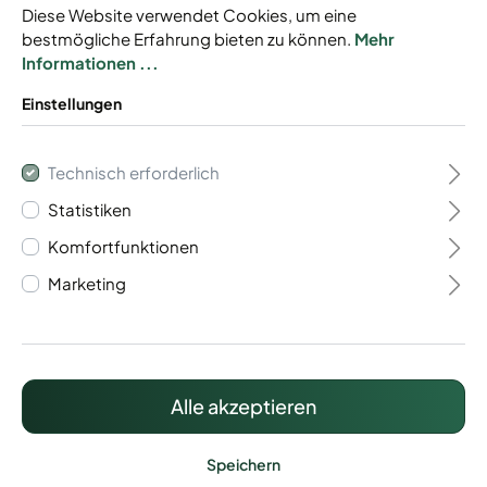
Diese Website verwendet Cookies, um eine
bestmögliche Erfahrung bieten zu können.
Mehr
Informationen ...
Einstellungen
Gabionen Baukasten
Technisch erforderlich
Typ Trento 6/5/6
Statistiken
Komfortfunktionen
Baukastensystem
Marketing
Mit Drahtstärke 6/5/6 mm
Individuell anpassbar
Inkl. Zaunanschluss
Alle akzeptieren
442,96 €*
Preise inkl. MwSt. zzgl. Versandkosten
Speichern