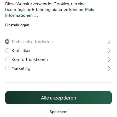
Diese Website verwendet Cookies, um eine
bestmögliche Erfahrung bieten zu können.
Mehr
Informationen ...
Einstellungen
Gabionen Baukasten
Technisch erforderlich
Typ Trento 6/5/6
Statistiken
Komfortfunktionen
Baukastensystem
Marketing
Mit Drahtstärke 6/5/6 mm
Individuell anpassbar
Inkl. Zaunanschluss
Alle akzeptieren
478,68 €*
Preise inkl. MwSt. zzgl. Versandkosten
Speichern