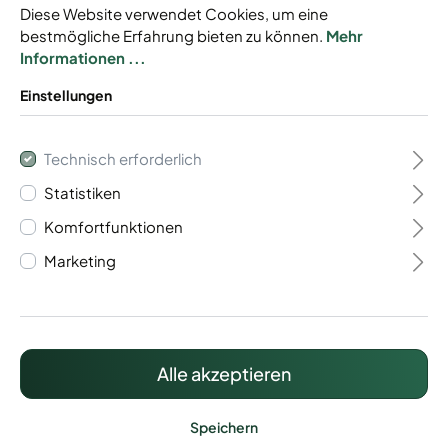
Diese Website verwendet Cookies, um eine
bestmögliche Erfahrung bieten zu können.
Mehr
Informationen ...
Einstellungen
Gabionen Baukasten
Technisch erforderlich
Typ Trento 6/5/6
Statistiken
Komfortfunktionen
Baukastensystem
Marketing
Mit Drahtstärke 6/5/6 mm
Individuell anpassbar
Inkl. Zaunanschluss
Alle akzeptieren
415,20 €*
Preise inkl. MwSt. zzgl. Versandkosten
Speichern