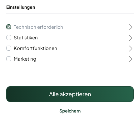
Einstellungen
Technisch erforderlich
Statistiken
Flügeltor 2- flügelig
Komfortfunktionen
Vario 60
Marketing
1.250,87 €*
Preise inkl. MwSt. zzgl. Versandkosten
Alle akzeptieren
Speichern
Lieferzeit: ca. 20 - 25 Werktage