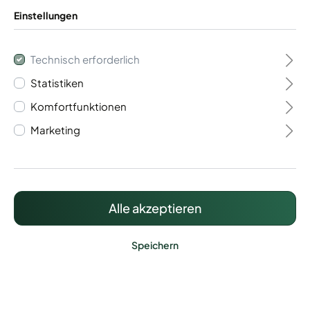
Einstellungen
Technisch erforderlich
Statistiken
Flügeltor 2- flügelig
Komfortfunktionen
Vario 60
Marketing
1.541,19 €*
Preise inkl. MwSt. zzgl. Versandkosten
Alle akzeptieren
Speichern
Lieferzeit: ca. 20 - 25 Werktage