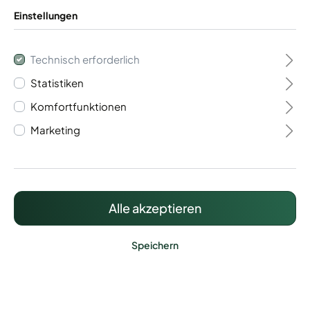
Einstellungen
Technisch erforderlich
Statistiken
Flügeltor 2- flügelig
Komfortfunktionen
Vario 40
Marketing
1.438,51 €*
Preise inkl. MwSt. zzgl. Versandkosten
Alle akzeptieren
Speichern
Lieferzeit: ca. 20 - 25 Werktage