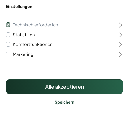
Einstellungen
Technisch erforderlich
Statistiken
Flügeltor 2- flügelig
Komfortfunktionen
Vario 40
Marketing
986,59 €*
Preise inkl. MwSt. zzgl. Versandkosten
Alle akzeptieren
Speichern
Lieferzeit: ca. 20 - 25 Werktage