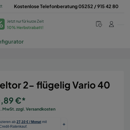
tt
Kostenlose Telefonberatung 05252 / 915 42 80
%
Jetzt nur für kurze Zeit
10% Herbstrabatt!
figurator
eltor 2- flügelig Vario 40
0,89 €*
l. MwSt. zzgl. Versandkosten