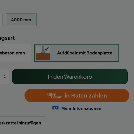
4000 mm
ngsart
inbetonieren
Aufdübeln mit Bodenplatte
In den Warenkorb
rkzettel hinzufügen