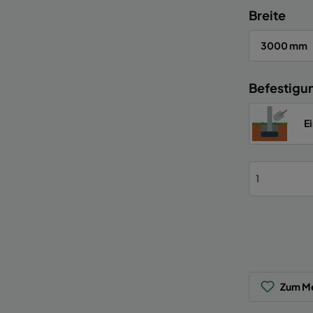
Breite
3000 mm
Befestigu
E
Zum Me