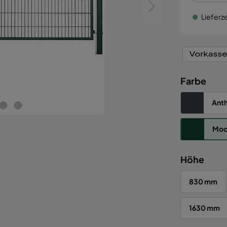
Lieferze
Farbe
Anth
Moo
Höhe
830 mm
1630 mm