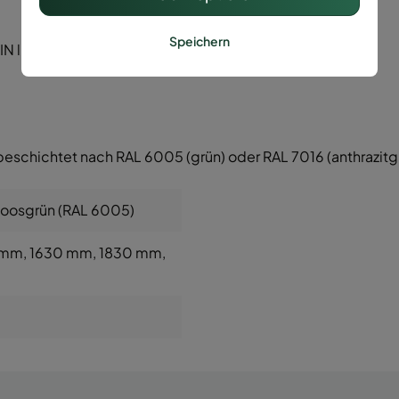
Speichern
 li/re.)
beschichtet nach RAL 6005 (grün) oder RAL 7016 (anthrazitg
Moosgrün (RAL 6005)
 mm
, 1630 mm
, 1830 mm
,