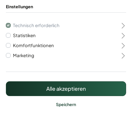
Einstellungen
Technisch erforderlich
Statistiken
Flügeltor 2- flügelig
Komfortfunktionen
Vario 40
Marketing
1.320,75 €*
Preise inkl. MwSt. zzgl. Versandkosten
Alle akzeptieren
Speichern
Lieferzeit: ca. 20 - 25 Werktage