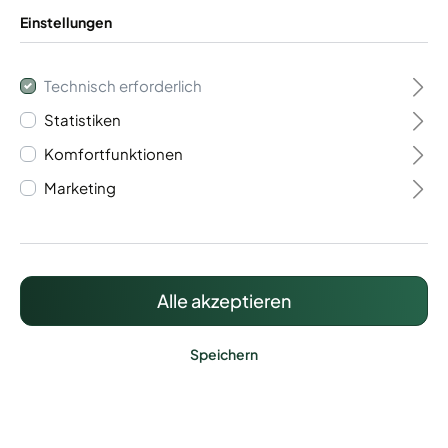
Einstellungen
Technisch erforderlich
Statistiken
Flügeltor 2- flügelig
Komfortfunktionen
Vario 40
Marketing
1.079,45 €*
Preise inkl. MwSt. zzgl. Versandkosten
Alle akzeptieren
Speichern
Lieferzeit: ca. 20 - 25 Werktage