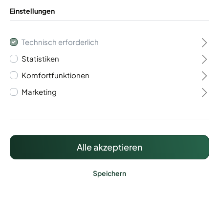
Einstellungen
Technisch erforderlich
Statistiken
Flügeltor 1- flügelig
Komfortfunktionen
Vario 60
Marketing
805,97 €*
Preise inkl. MwSt. zzgl. Versandkosten
Alle akzeptieren
Speichern
Lieferzeit: ca. 20 - 25 Werktage