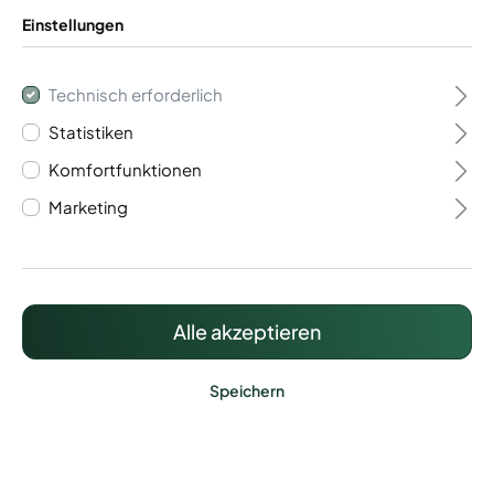
Einstellungen
Technisch erforderlich
Statistiken
Flügeltor 1- flügelig
Komfortfunktionen
Vario 60
Marketing
908,30 €*
Preise inkl. MwSt. zzgl. Versandkosten
Alle akzeptieren
Speichern
Lieferzeit: ca. 20 - 25 Werktage