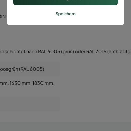
Speichern
N li/re.)
beschichtet nach RAL 6005 (grün) oder RAL 7016 (anthrazitg
Moosgrün (RAL 6005)
 mm
, 1630 mm
, 1830 mm
,