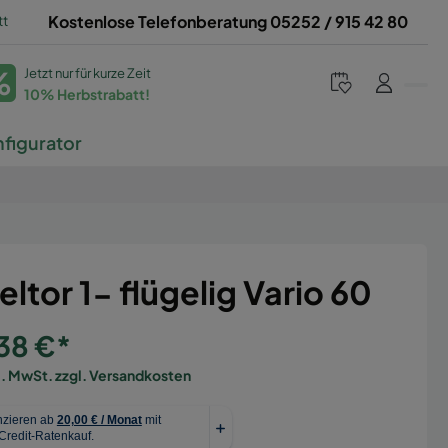
tt
Kostenlose Telefonberatung 05252 / 915 42 80
%
Jetzt nur für kurze Zeit
10% Herbstrabatt!
figurator
eltor 1- flügelig Vario 60
38 €*
l. MwSt. zzgl. Versandkosten