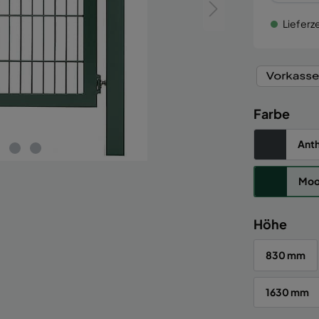
Lieferze
Farbe
Anth
Moo
Höhe
830 mm
1630 mm