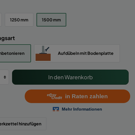
1250 mm
1500 mm
ngsart
nbetonieren
Aufdübeln mit Bodenplatte
In den Warenkorb
rkzettel hinzufügen