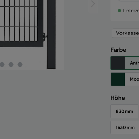
Lieferze
Farbe
Anth
Moo
Höhe
830 mm
1630 mm