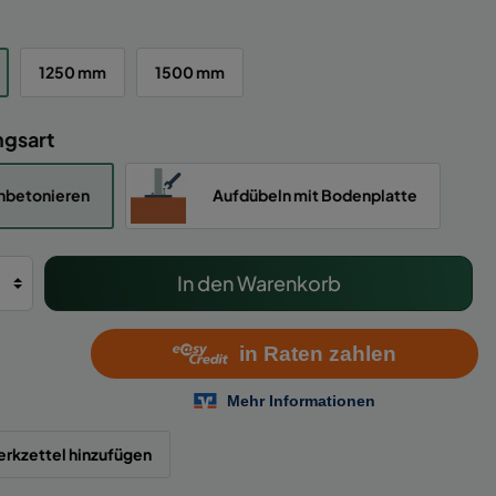
1250 mm
1500 mm
ngsart
nbetonieren
Aufdübeln mit Bodenplatte
In den Warenkorb
rkzettel hinzufügen