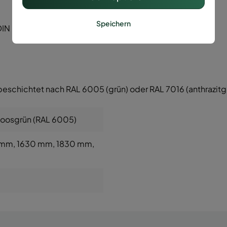
Speichern
N li/re.)
beschichtet nach RAL 6005 (grün) oder RAL 7016 (anthrazitg
Moosgrün (RAL 6005)
 mm
, 1630 mm
, 1830 mm
,