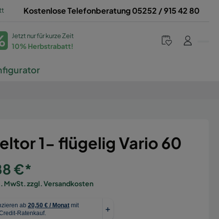
tt
Kostenlose Telefonberatung 05252 / 915 42 80
%
Jetzt nur für kurze Zeit
10% Herbstrabatt!
figurator
eltor 1- flügelig Vario 60
88 €*
l. MwSt. zzgl. Versandkosten