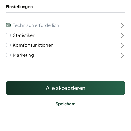
Einstellungen
Technisch erforderlich
Statistiken
Flügeltor 1- flügelig
Komfortfunktionen
Vario 40
Marketing
375,53 €*
Preise inkl. MwSt. zzgl. Versandkosten
Alle akzeptieren
Speichern
Lieferzeit: ca. 15 - 20 Werktage