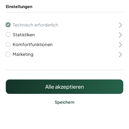
Einstellungen
Technisch erforderlich
Statistiken
Flügeltor 1- flügelig
Komfortfunktionen
Vario 40
Marketing
570,39 €*
Preise inkl. MwSt. zzgl. Versandkosten
Alle akzeptieren
Speichern
Lieferzeit: ca. 15 - 20 Werktage