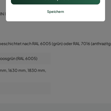
Speichern
 li/re.)
beschichtet nach RAL 6005 (grün) oder RAL 7016 (anthrazitg
Moosgrün (RAL 6005)
 mm
, 1630 mm
, 1830 mm
,