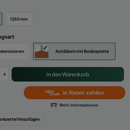
1250 mm
ngsart
inbetonieren
Aufdübeln mit Bodenplatte
In den Warenkorb
rkzettel hinzufügen