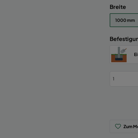
Breite
1000 mm
Befestigu
E
Zum Me