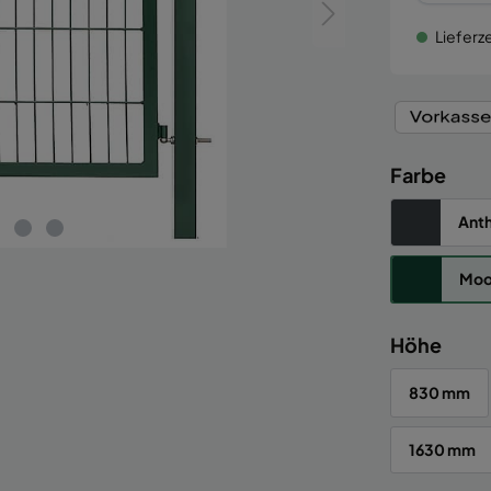
Lieferze
Farbe
Anth
Moo
Höhe
830 mm
1630 mm