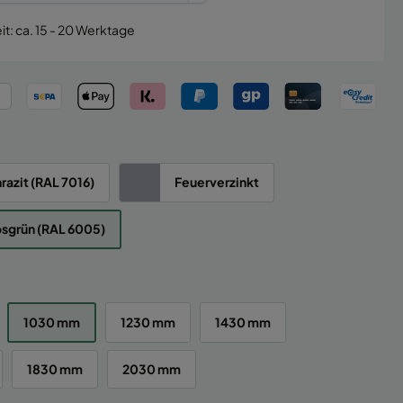
it: ca. 15 - 20 Werktage
razit (RAL 7016)
Feuerverzinkt
sgrün (RAL 6005)
1030 mm
1230 mm
1430 mm
1830 mm
2030 mm