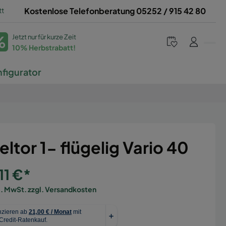
tt
Kostenlose Telefonberatung 05252 / 915 42 80
%
Jetzt nur für kurze Zeit
10% Herbstrabatt!
figurator
eltor 1- flügelig Vario 40
11 €*
l. MwSt. zzgl. Versandkosten