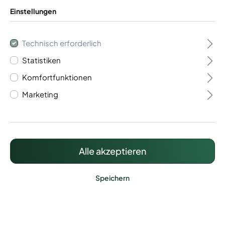
Einstellungen
Technisch erforderlich
Statistiken
Flügeltor 1- flügelig
Komfortfunktionen
Vario 40
Marketing
706,52 €*
Preise inkl. MwSt. zzgl. Versandkosten
Alle akzeptieren
Speichern
Lieferzeit: ca. 15 - 20 Werktage