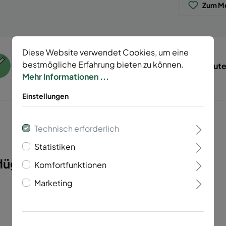
Zum Me
Diese Website verwendet Cookies, um eine
bestmögliche Erfahrung bieten zu können.
55 Jahre Erfahrung
Tierisch gut
Mehr Informationen ...
Einstellungen
Technisch erforderlich
Statistiken
ügelig Vario 40 light"
Komfortfunktionen
Marketing