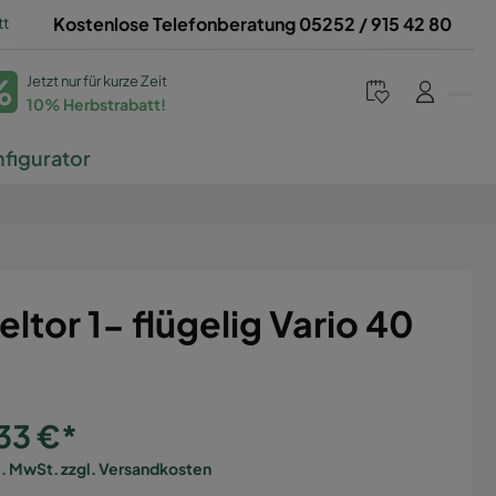
tt
Kostenlose Telefonberatung 05252 / 915 42 80
%
Jetzt nur für kurze Zeit
10% Herbstrabatt!
figurator
eltor 1- flügelig Vario 40
t
33 €*
l. MwSt. zzgl. Versandkosten