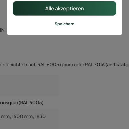
Alle akzeptieren
Speichern
 li/re.)
beschichtet nach RAL 6005 (grün) oder RAL 7016 (anthrazitg
Moosgrün (RAL 6005)
0 mm
, 1600 mm
, 1830