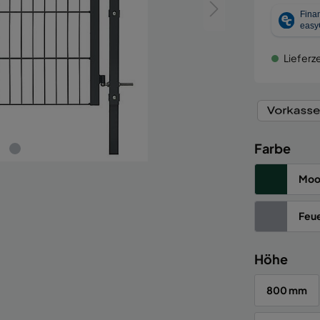
Lieferze
Farbe
Moo
Feue
Höhe
800 mm