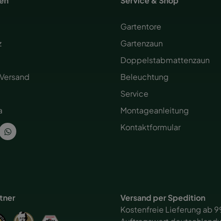
nen
Service & Shop
Gartentore
z
Gartenzaun
Doppelstabmattenzaun
 Versand
Beleuchtung
Service
a
Montageanleitung
Kontaktformular
rtner
Versand per Spedition
Kostenfreie Lieferung ab 9