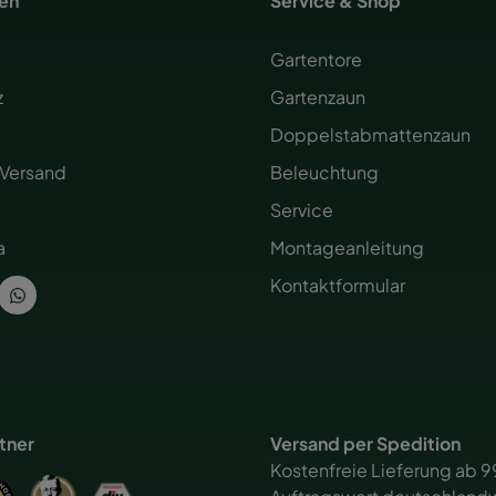
nen
Service & Shop
Gartentore
z
Gartenzaun
Doppelstabmattenzaun
 Versand
Beleuchtung
Service
a
Montageanleitung
Kontaktformular
rtner
Versand per Spedition
Kostenfreie Lieferung ab 9