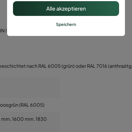
Alle akzeptieren
Speichern
 li/re.)
beschichtet nach RAL 6005 (grün) oder RAL 7016 (anthrazitg
Moosgrün (RAL 6005)
0 mm
, 1600 mm
, 1830