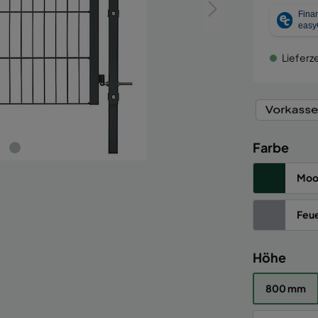
Lieferze
Farbe
Moo
Feue
Höhe
800 mm