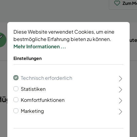
Zum Me
Diese Website verwendet Cookies, um eine
bestmögliche Erfahrung bieten zu können.
55 Jahre Erfahrung
Tierisch gut
Mehr Informationen ...
Einstellungen
Technisch erforderlich
Statistiken
ügelig Vario 40 light"
Komfortfunktionen
Marketing