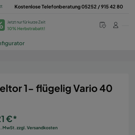
tt
Kostenlose Telefonberatung 05252 / 915 42 80
%
Jetzt nur für kurze Zeit
10% Herbstrabatt!
figurator
eltor 1- flügelig Vario 40
t
21 €*
l. MwSt. zzgl. Versandkosten