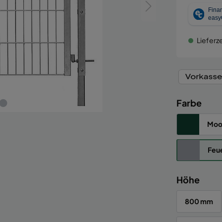
Lieferze
Farbe
Moo
Feue
Höhe
800 mm