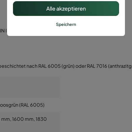
Alle akzeptieren
Speichern
 li/re.)
beschichtet nach RAL 6005 (grün) oder RAL 7016 (anthrazitg
Moosgrün (RAL 6005)
0 mm
, 1600 mm
, 1830