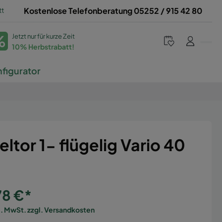
tt
Kostenlose Telefonberatung 05252 / 915 42 80
%
Jetzt nur für kurze Zeit
10% Herbstrabatt!
figurator
eltor 1- flügelig Vario 40
t
78 €*
l. MwSt. zzgl. Versandkosten