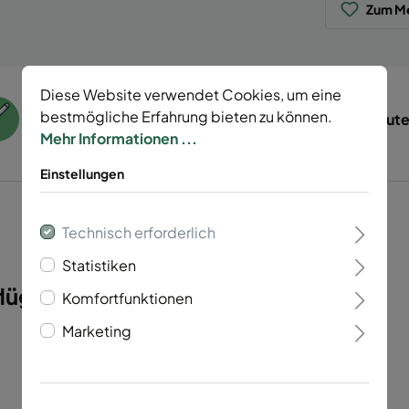
Zum Me
Diese Website verwendet Cookies, um eine
bestmögliche Erfahrung bieten zu können.
55 Jahre Erfahrung
Tierisch gut
Mehr Informationen ...
Einstellungen
Technisch erforderlich
Statistiken
ügelig Vario 40 light"
Komfortfunktionen
Marketing