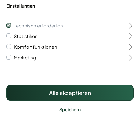
Einstellungen
Technisch erforderlich
Statistiken
Flügeltor 1- flügelig
Komfortfunktionen
Vario 40 light
Marketing
389,30 €*
Preise inkl. MwSt. zzgl. Versandkosten
Alle akzeptieren
Speichern
Lieferzeit: ca. 15 - 20 Werktage