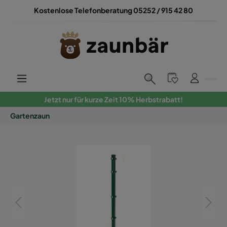
Kostenlose Telefonberatung 05252 / 915 42 80
Jetzt nur für kurze Zeit 10% Herbstrabatt!
Gartenzaun