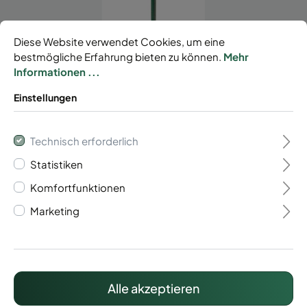
Diese Website verwendet Cookies, um eine
bestmögliche Erfahrung bieten zu können.
Mehr
Informationen ...
Eckzaunpfosten mit
Einstellungen
Klemmhalter
Technisch erforderlich
84,24 €*
Statistiken
Preise inkl. MwSt. zzgl. Versandkosten
Komfortfunktionen
Marketing
Lieferzeit: ca. 15 Werktage
Alle akzeptieren