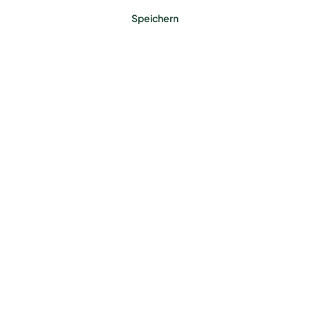
Speichern
Benötigst du ein Zaun-
Komplettset?
Jetzt konfigurieren
Farbe
Anthrazit (RAL 7016)
Feuerverzinkt
Moosgrün (RAL 6005)