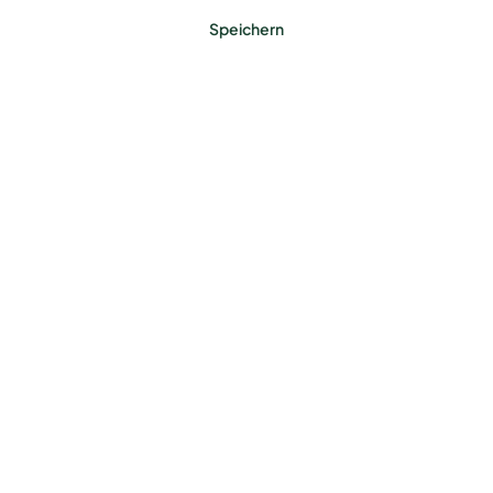
Speichern
Benötigst du ein Zaun-
Komplettset?
Jetzt konfigurieren
Farbe
Anthrazit (RAL 7016)
Feuerverzinkt
Moosgrün (RAL 6005)