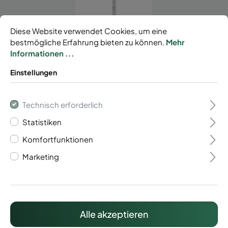
Diese Website verwendet Cookies, um eine
bestmögliche Erfahrung bieten zu können.
Mehr
Informationen ...
Eckzaunpfosten mit
Einstellungen
Klemmhalter
Technisch erforderlich
38,64 €*
Statistiken
Preise inkl. MwSt. zzgl. Versandkosten
Komfortfunktionen
Marketing
Lieferzeit: ca. 15 Werktage
Alle akzeptieren