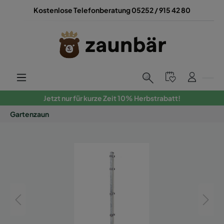
Kostenlose Telefonberatung 05252 / 915 42 80
Jetzt nur für kurze Zeit 10% Herbstrabatt!
Gartenzaun