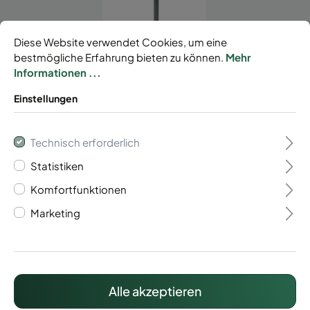
Diese Website verwendet Cookies, um eine
bestmögliche Erfahrung bieten zu können.
Mehr
Informationen ...
Eckzaunpfosten mit
Einstellungen
Abdeckleiste
Technisch erforderlich
127,38 €*
Statistiken
Preise inkl. MwSt. zzgl. Versandkosten
Komfortfunktionen
Marketing
Lieferzeit: ca. 15 Werktage
Alle akzeptieren