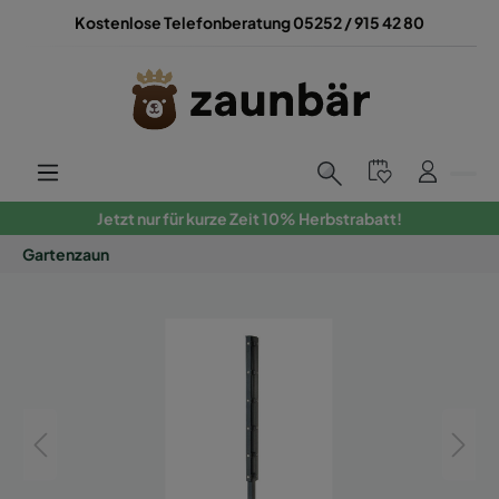
Kostenlose Telefonberatung 05252 / 915 42 80
Jetzt nur für kurze Zeit 10% Herbstrabatt!
Gartenzaun