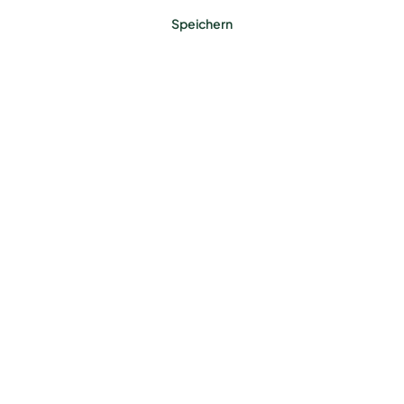
Speichern
Benötigst du ein Zaun-
Komplettset?
Jetzt konfigurieren
Farbe
Anthrazit (RAL 7016)
Feuerverzinkt
Moosgrün (RAL 6005)